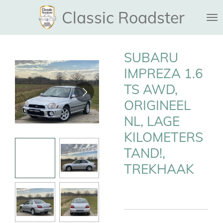
Ga
Classic Roadster
direct
naar
de
SUBARU
hoofdinhoud
IMPREZA 1.6
TS AWD,
ORIGINEEL
NL, LAGE
KILOMETERS
TAND!,
TREKHAAK