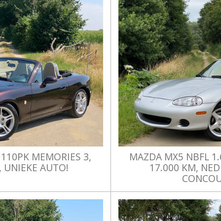
 110PK MEMORIES 3,
MAZDA MX5 NBFL 1
 UNIEKE AUTO!
17.000 KM, NE
CONCOU