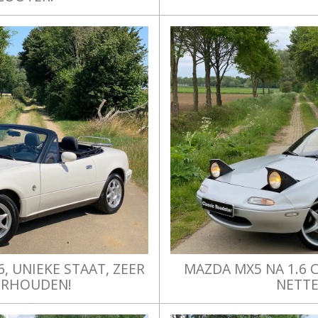
, UNIEKE STAAT, ZEER
MAZDA MX5 NA 1.6 C
ERHOUDEN!
NETTE