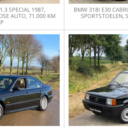
.3 SPECIAL 1987,
BMW 318I E30 CABR
SE AUTO, 71.000 KM
SPORTSTOELEN, 
AP