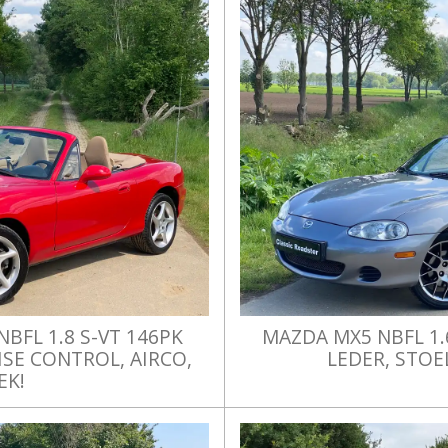
BFL 1.8 S-VT 146PK
MAZDA MX5 NBFL 1
ISE CONTROL, AIRCO,
LEDER, STO
EK!