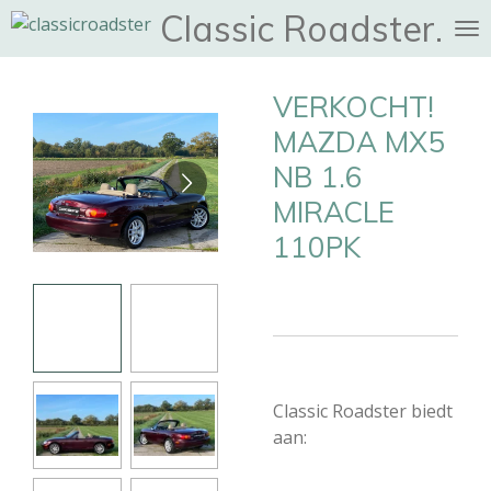
Classic Roadster
Ga
direct
naar
VERKOCHT!
de
hoofdinhoud
MAZDA MX5
NB 1.6
MIRACLE
110PK
Classic Roadster biedt
aan: