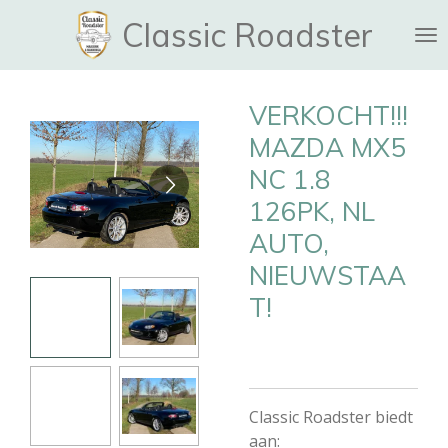
Ga
Classic Roadster
direct
naar
de
VERKOCHT!!!
hoofdinhoud
MAZDA MX5
NC 1.8
126PK, NL
AUTO,
NIEUWSTAA
T!
Classic Roadster biedt
aan: