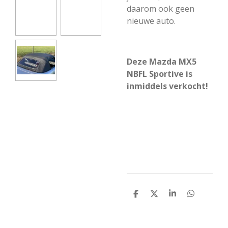
daarom ook geen
nieuwe auto.
Deze Mazda MX5
NBFL Sportive is
inmiddels verkocht!
D
D
S
D
e
e
h
e
l
e
a
l
e
l
r
e