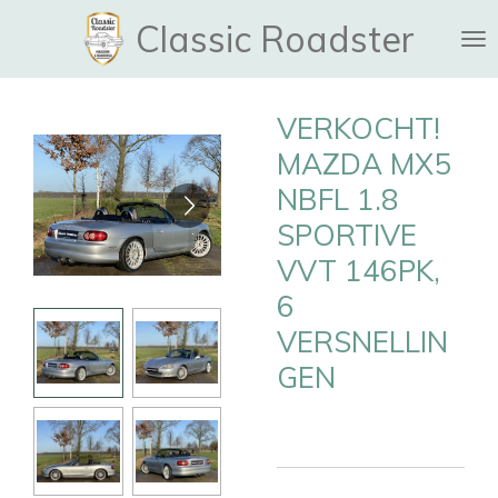
Ga
Classic Roadster
direct
naar
de
VERKOCHT!
hoofdinhoud
MAZDA MX5
NBFL 1.8
SPORTIVE
VVT 146PK,
6
VERSNELLIN
GEN