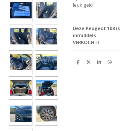
leuk geld!
Deze Peugeot 108 is
inmiddels
VERKOCHT!
D
D
S
D
e
e
h
e
l
e
a
l
e
l
r
e
n
e
n