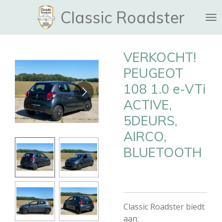
Ga
Classic Roadster
direct
naar
de
VERKOCHT!
hoofdinhoud
PEUGEOT
108 1.0 e-VTi
ACTIVE,
5DEURS,
AIRCO,
BLUETOOTH
Classic Roadster biedt
aan: