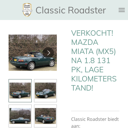
Ga
Classic Roadster
direct
naar
de
VERKOCHT!
hoofdinhoud
MAZDA
MIATA (MX5)
NA 1.8 131
PK, LAGE
KILOMETERS
TAND!
Classic Roadster biedt
aan: