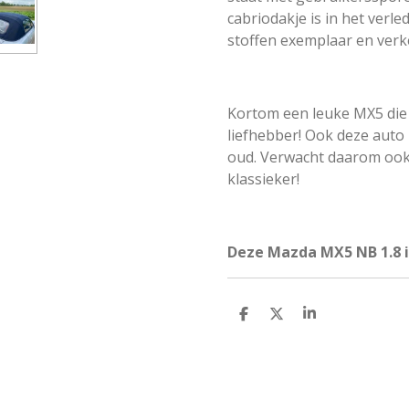
cabriodakje is in het ver
stoffen exemplaar en verke
Kortom een leuke MX5 die 
liefhebber! Ook deze auto 
oud. Verwacht daarom ook
klassieker!
Deze Mazda MX5 NB 1.8 
D
D
S
e
e
h
l
e
a
e
l
r
n
e