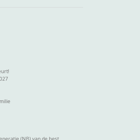
urt!
2027
milie
neratie (NB) van de best