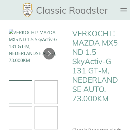
Ga
Classic Roadster
direct
naar
de
VERKOCHT!
hoofdinhoud
MAZDA MX5
ND 1.5
SkyActiv-G
131 GT-M,
NEDERLAND
SE AUTO,
73.000KM