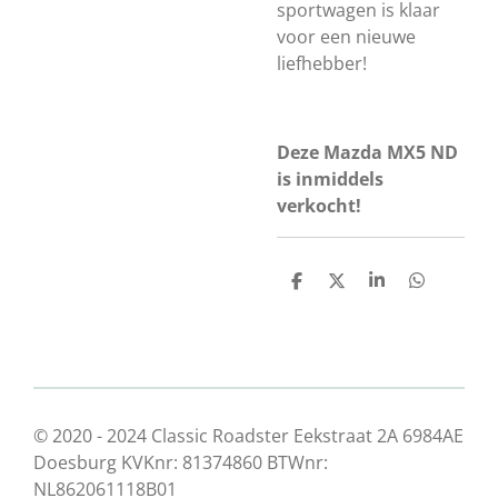
sportwagen is klaar
voor een nieuwe
liefhebber!
Deze Mazda MX5 ND
is inmiddels
verkocht!
D
D
S
D
e
e
h
e
l
e
a
l
e
l
r
e
n
e
n
© 2020 - 2024 Classic Roadster Eekstraat 2A 6984AE
Doesburg KVKnr: 81374860 BTWnr:
NL862061118B01