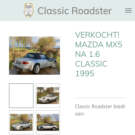
Ga
Classic Roadster
direct
naar
de
VERKOCHT!
hoofdinhoud
MAZDA MX5
NA 1.6
CLASSIC
1995
Classic Roadster biedt
aan: