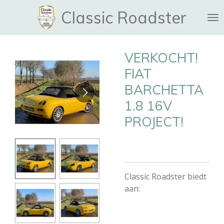
Ga
Classic Roadster
direct
naar
de
VERKOCHT!
hoofdinhoud
FIAT
BARCHETTA
1.8 16V
PROJECT!
Classic Roadster biedt
aan: