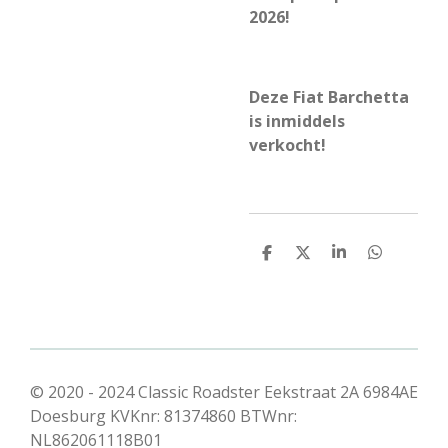
2026!
Deze Fiat Barchetta
is inmiddels
verkocht!
D
D
S
D
e
e
h
e
l
e
a
l
e
l
r
e
n
e
n
© 2020 - 2024 Classic Roadster Eekstraat 2A 6984AE
Doesburg KVKnr: 81374860 BTWnr:
NL862061118B01