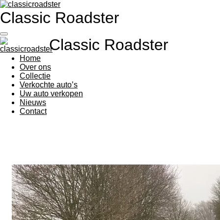
Ga
Classic Roadster
direct
naar
de
Classic Roadster
hoofdinhoud
Home
Over ons
Collectie
Verkochte auto’s
Uw auto verkopen
Nieuws
Contact