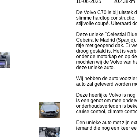
10-06-2025 20.438k
De Volvo C70 is bij uitstek 
slimme hardtop constructie.
stijlvolle coupé. Uiteraard 
Deze unieke ''Celestial Blu
Cebeira te Madrid (Spanje).
ritje met geopend dak. Er we
droog gestald is. Het is ver
onder de motorkap en op d
mochten wij de Volvo van h
deze unieke auto.
Wij hebben de auto voorzie
auto zal geleverd worden 
Deze heerlijke Volvo is nog g
is een genot om mee onderwe
onderhoudsverleden is beke
cruise control, climate cont
Een unieke auto met zijn ex
iemand die nog een keer ee