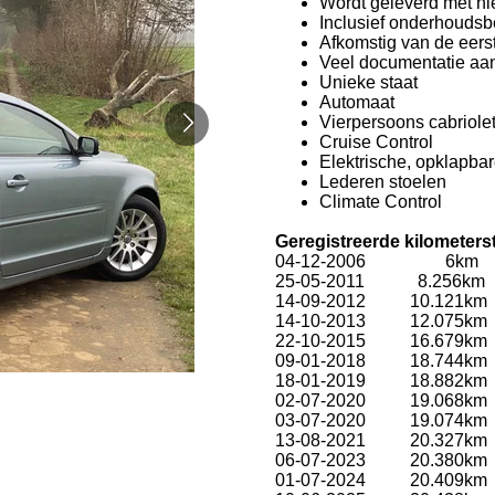
Wordt geleverd met n
Inclusief onderhoudsb
Afkomstig van de eers
Veel documentatie aa
Unieke staat
Automaat
Vierpersoons cabriole
Cruise Control
Elektrische, opklapba
Lederen stoelen
Climate Control
Geregistreerde kilometer
04-12-2006 6km
25-05-2011 8.256km
14-09-2012 10.121km
14-10-2013 12.075km
22-10-2015 16.679km
09-01-2018 18.744km
18-01-2019 18.882km
02-07-2020 19.068k
03-07-2020 19.074km
13-08-2021 20.327km
06-07-2023 20.380km
01-07-2024 20.409km