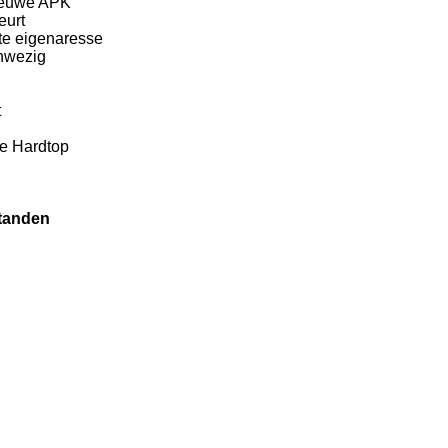
ieuwe APK
eurt
te eigenaresse
nwezig
t
re Hardtop
standen
m