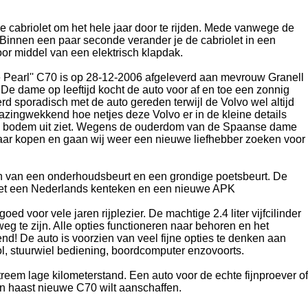
m
de cabriolet om het hele jaar door te rijden. Mede vanwege de
 Binnen een paar seconde verander je de cabriolet in een
door middel van een elektrisch klapdak.
e Pearl'' C70 is op 28-12-2006 afgeleverd aan mevrouw Granell
 De dame op leeftijd kocht de auto voor af en toe een zonnig
rd sporadisch met de auto gereden terwijl de Volvo wel altijd
bazingwekkend hoe netjes deze Volvo er in de kleine details
e bodem uit ziet. Wegens de ouderdom van de Spaanse dame
aar kopen en gaan wij weer een nieuwe liefhebber zoeken voor
n van een onderhoudsbeurt en een grondige poetsbeurt. De
met een Nederlands kenteken en een nieuwe APK
oed voor vele jaren rijplezier. De machtige 2.4 liter vijfcilinder
g te zijn. Alle opties functioneren naar behoren en het
nd! De auto is voorzien
van veel fijne opties te denken aan
rol, stuurwiel bediening, boordcomputer enzovoorts.
treem lage kilometerstand. Een auto voor de echte fijnproever of
n haast nieuwe C70 wilt aanschaffen.