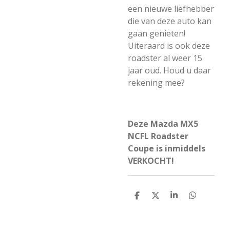
een nieuwe liefhebber
die van deze auto kan
gaan genieten!
Uiteraard is ook deze
roadster al weer 15
jaar oud. Houd u daar
rekening mee?
Deze Mazda MX5
NCFL Roadster
Coupe is inmiddels
VERKOCHT!
D
D
S
D
e
e
h
e
l
e
a
l
e
l
r
e