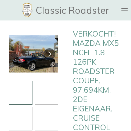
Ga
Classic Roadster
direct
naar
de
VERKOCHT!
hoofdinhoud
MAZDA MX5
NCFL 1.8
126PK
ROADSTER
COUPE,
97.694KM,
2DE
EIGENAAR,
CRUISE
CONTROL