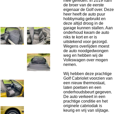
mee gereden. In 2019 nam
de broer van de eerste
eigenaar de Golf over. Deze
heer heeft de auto puur
hobbymatig gebruikt en
deze altijd droog in de
garage kunnen stallen. Aan
onderhoud kwam de auto
niks te kort en er is
uitstekend voor gezorgd.
Wegens overlijden moest
de auto noodgedwongen
weg en hebben wij de
Volkswagen over mogen
nemen.
Wij hebben deze prachtige
Golf Cabriolet voorzien van
een nieuw thermostaat,
laten poetsen en een
onderhoudsbeurt gegeven.
De auto verkeert in een
prachtige conditie en het
originele cabriodak is
keurig en vrij van slijtage.