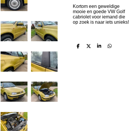
Kortom een geweldige
mooie en goede VW Golf
cabriolet voor iemand die
op zoek is naar iets unieks!
D
D
S
D
e
e
h
e
l
e
a
l
e
l
r
e
n
e
n