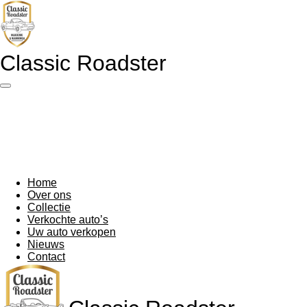
Ga
direct
naar
de
Classic Roadster
hoofdinhoud
Home
Over ons
Collectie
Verkochte auto’s
Uw auto verkopen
Nieuws
Contact