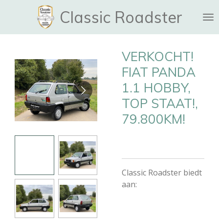
Ga
Classic Roadster
direct
naar
de
VERKOCHT!
hoofdinhoud
FIAT PANDA
1.1 HOBBY,
TOP STAAT!,
79.800KM!
Classic Roadster biedt
aan: