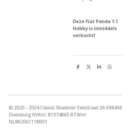
Deze Fiat Panda 1.1
Hobby is inmiddels
verkocht!
D
D
S
D
e
e
h
e
l
e
a
l
e
l
r
e
n
e
n
© 2020 - 2024 Classic Roadster Eekstraat 2A 6984AE
Doesburg KVKnr: 81374860 BTWnr:
NL862061118B01