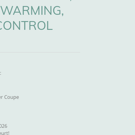
RWARMING,
 CONTROL
:
er Coupe
2026
urt!