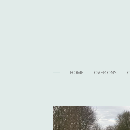
Ga
direct
naar
de
hoofdinhoud
HOME
OVER ONS
C