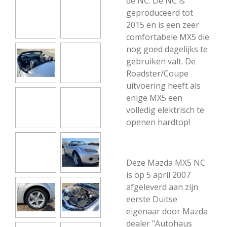
de NC. De NC is
geproduceerd tot
2015 en is een zeer
comfortabele MX5 die
nog goed dagelijks te
gebruiken valt. De
Roadster/Coupe
uitvoering heeft als
enige MX5 een
volledig elektrisch te
openen hardtop!
Deze Mazda MX5 NC
is op 5 april 2007
afgeleverd aan zijn
eerste Duitse
eigenaar door Mazda
dealer "Autohaus