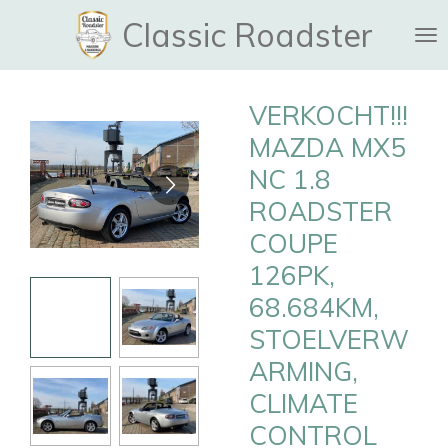
Ga
Classic Roadster
direct
naar
de
VERKOCHT!!!
hoofdinhoud
MAZDA MX5
NC 1.8
ROADSTER
COUPE
126PK,
68.684KM,
STOELVERW
ARMING,
CLIMATE
CONTROL