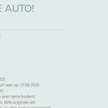
E AUTO!
:
025
rt was op 13-08-2024
t!
n zeer nette bodem!
, 80% originele lak!