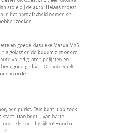
ealer uit Goes. Er zit een uitdraai
histoie bij de auto. Helaas moest
jn in het hart afscheid nemen en
hebber zoeken.
nette en goede klassieke Mazda MX5
inig gelast en de bodem ziet er erg
auto volledig laten polijsten en
t hem goed gedaan. De auto voelt
goed in orde.
er, een purist. Dus bent u op zoek
 staat! Dan bent u van harte
j ons te komen bekijken! Houd u
ijd?