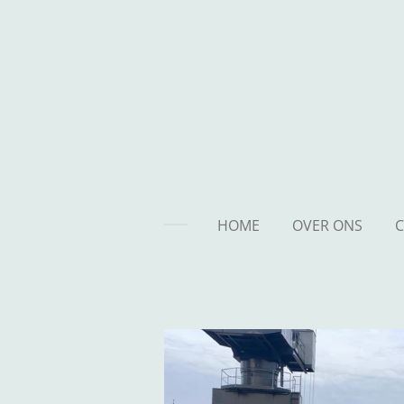
Ga
direct
naar
de
hoofdinhoud
HOME
OVER ONS
C