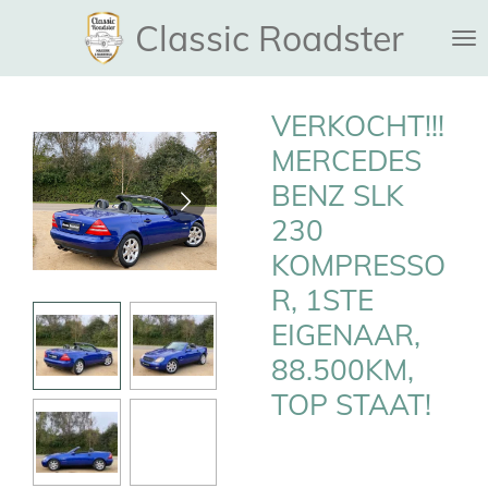
Ga
Classic Roadster
direct
naar
de
VERKOCHT!!!
hoofdinhoud
MERCEDES
BENZ SLK
230
KOMPRESSO
R, 1STE
EIGENAAR,
88.500KM,
TOP STAAT!