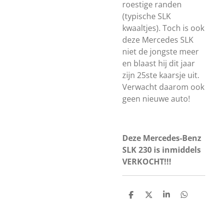
roestige randen
(typische SLK
kwaaltjes). Toch is ook
deze Mercedes SLK
niet de jongste meer
en blaast hij dit jaar
zijn 25ste kaarsje uit.
Verwacht daarom ook
geen nieuwe auto!
Deze Mercedes-Benz
SLK 230 is inmiddels
VERKOCHT!!!
D
D
S
D
e
e
h
e
l
e
a
l