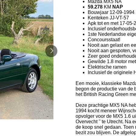
Mazda MX5 NA
59.278
KM
NAP
Bouwjaar 12-09-1994
Kenteken JJ-VT-57
Apk tot en met 17-05-
Inclusief onderhoudsbeu
1ste Nederlandse eig
Concoursstaat!
Nooit aan gelast en e
Nooit aan gespoten, vo
Zeer goed onderhoude
Gewilde 1.8 motor met
Elektrische ramen
Inclusief de originele 
Een mooie, klassieke Mazda 
begon de productie van de be
het British Racing Green me
Deze prachtige MX5 NA heb
1994 kocht meneer Wijnsche
opvolger voor de MX5 1.6 u
Overvecht '' te Utrecht. Na
de koop snel gedaan. Toen n
bezit zou blijven. De afgelo