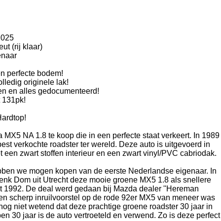
2025
t (rij klaar)
enaar
en perfecte bodem!
lledig originele lak!
n en alles gedocumenteerd!
 131pk!
Hardtop!
MX5 NA 1.8 te koop die in een perfecte staat verkeert. In 1989
st verkochte roadster ter wereld. Deze auto is uitgevoerd in
t een zwart stoffen interieur en een zwart vinyl/PVC cabriodak.
ben we mogen kopen van de eerste Nederlandse eigenaar. In
nk Dom uit Utrecht deze mooie groene MX5 1.8 als snellere
it 1992. De deal werd gedaan bij Mazda dealer ''Hereman
 een scherp inruilvoorstel op de rode 92er MX5 van meneer was
og niet wetend dat deze prachtige groene roadster 30 jaar in
pen 30 jaar is de auto vertroeteld en verwend. Zo is deze perfect