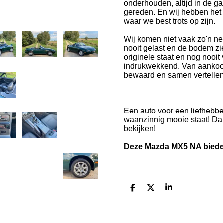
onderhouden, altijd in de ga
gereden. En wij hebben het
waar we best trots op zijn.
Wij komen niet vaak zo'n n
nooit gelast en de bodem zie
originele staat en nog nooit
indrukwekkend. Van aankoopno
bewaard en samen vertellen
Een auto voor een liefhebbe
waanzinnig mooie staat! Da
bekijken!
Deze Mazda MX5 NA bieden
D
D
S
e
e
h
l
e
a
e
l
r
n
e