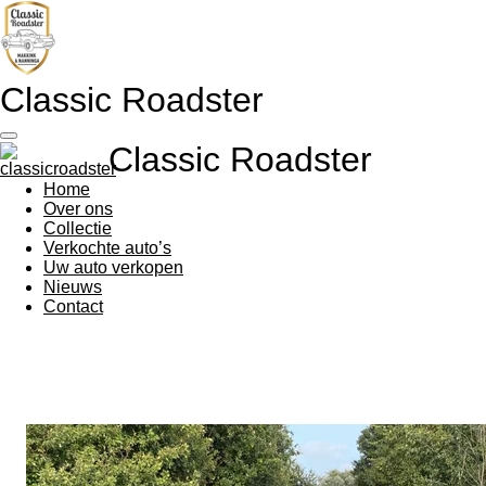
Ga
direct
naar
de
Classic Roadster
hoofdinhoud
Classic Roadster
Home
Over ons
Collectie
Verkochte auto’s
Uw auto verkopen
Nieuws
Contact