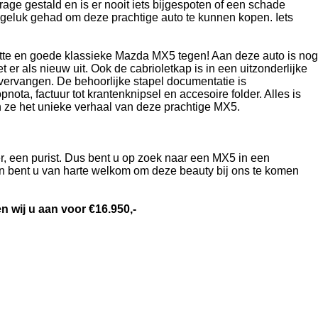
rage gestald en is er nooit iets bijgespoten of een schade
 geluk gehad om deze prachtige auto te kunnen kopen. Iets
ette en goede klassieke Mazda MX5 tegen! Aan deze auto is nog
t er als nieuw uit. Ook de cabrioletkap is in een uitzonderlijke
 vervangen. De behoorlijke stapel documentatie is
ta, factuur tot krantenknipsel en accesoire folder. Alles is
 ze het unieke verhaal van deze prachtige MX5.
r, een purist. Dus bent u op zoek naar een MX5 in een
n bent u van harte welkom om deze beauty bij ons te komen
 wij u aan voor €16.950,-