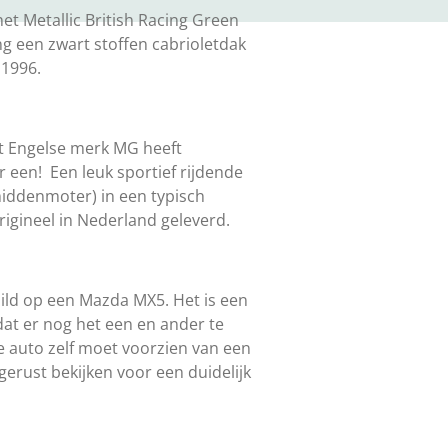
et Metallic British Racing Green
ng een zwart stoffen cabrioletdak
 1996.
et Engelse merk MG heeft
 een! Een leuk sportief rijdende
iddenmoter) in een typisch
origineel in Nederland geleverd.
ild op een Mazda MX5. Het is een
at er nog het een en ander te
e auto zelf moet voorzien van een
erust bekijken voor een duidelijk