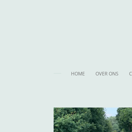
Ga
direct
naar
de
hoofdinhoud
HOME
OVER ONS
C