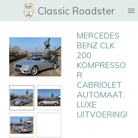
Ga
Classic Roadster
direct
naar
de
MERCEDES
hoofdinhoud
BENZ CLK
200
KOMPRESSO
R
CABRIOLET
AUTOMAAT,
LUXE
UITVOERING!