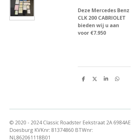
Deze Mercedes Benz
CLK 200 CABRIOLET
bieden wij u aan
voor €7.950
D
D
S
D
e
e
h
e
l
e
a
l
e
l
r
e
n
e
n
© 2020 - 2024 Classic Roadster Eekstraat 2A 6984AE
Doesburg KVKnr: 81374860 BTWnr:
NL862061118B01