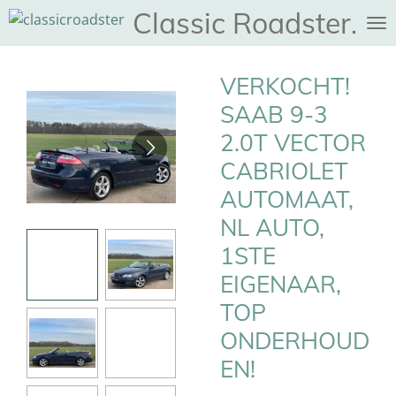
Classic Roadster
Ga
direct
naar
VERKOCHT!
de
hoofdinhoud
SAAB 9-3
2.0T VECTOR
CABRIOLET
AUTOMAAT,
NL AUTO,
1STE
EIGENAAR,
TOP
ONDERHOUD
EN!