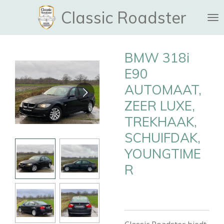
Ga
Classic Roadster
direct
naar
de
BMW 318i
hoofdinhoud
E90
AUTOMAAT,
ZEER LUXE,
TREKHAAK,
SCHUIFDAK,
YOUNGTIME
R