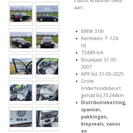
Classic Roadster biedt
aan:
BMW 318i
Kenteken: T-124-
HJ
73.689 km
Bouwjaar 31-05-
2007
APK tot 31-05-2025
Grote
onderhoudsbeurt
gehad bij 73.244km
Distributieketting,
spanner,
pakkingen,
klepseals, vanos
en