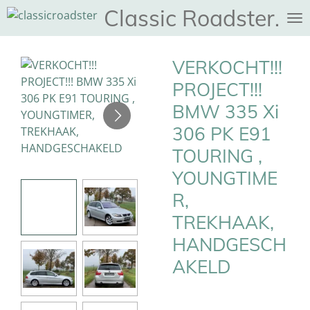
Classic Roadster
Ga
direct
naar
VERKOCHT!!!
de
hoofdinhoud
PROJECT!!!
BMW 335 Xi
306 PK E91
TOURING ,
YOUNGTIME
R,
TREKHAAK,
HANDGESCH
AKELD