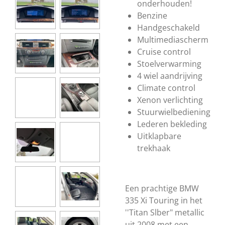
onderhouden!
Benzine
Handgeschakeld
Multimediascherm
Cruise control
Stoelverwarming
4 wiel aandrijving
Climate control
Xenon verlichting
Stuurwielbediening
Lederen bekleding
Uitklapbare
trekhaak
Een prachtige BMW
335 Xi Touring in het
''Titan Slber" metallic
uit 2008 met een