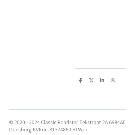
D
D
S
D
e
e
h
e
l
e
a
l
e
l
r
e
n
e
n
© 2020 - 2024 Classic Roadster Eekstraat 2A 6984AE
Doesburg KVKnr: 81374860 BTWnr: