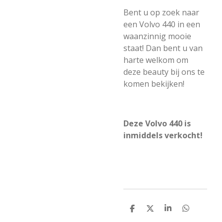
Bent u op zoek naar
een Volvo 440 in een
waanzinnig mooie
staat! Dan bent u van
harte welkom om
deze beauty bij ons te
komen bekijken!
Deze Volvo 440 is
inmiddels verkocht!
D
D
S
D
e
e
h
e