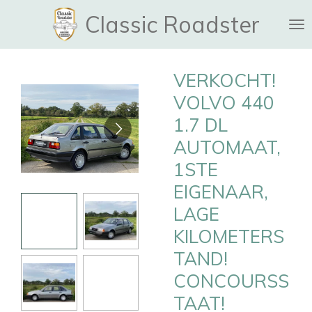
Ga
Classic Roadster
direct
naar
de
VERKOCHT!
hoofdinhoud
VOLVO 440
1.7 DL
AUTOMAAT,
1STE
EIGENAAR,
LAGE
KILOMETERS
TAND!
CONCOURSS
TAAT!