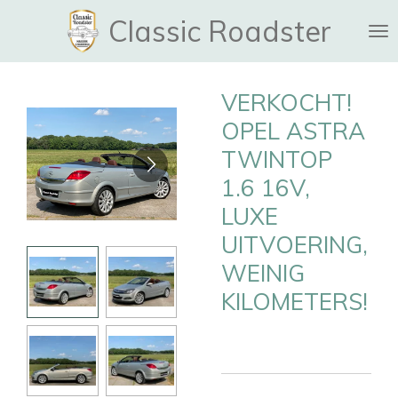
Ga
Classic Roadster
direct
naar
de
VERKOCHT!
hoofdinhoud
OPEL ASTRA
TWINTOP
1.6 16V,
LUXE
UITVOERING,
WEINIG
KILOMETERS!