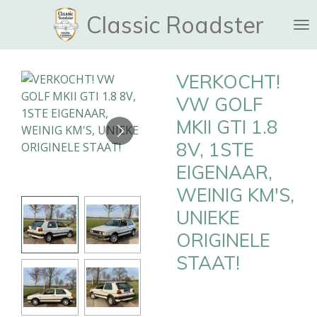
Ga
Classic Roadster
direct
naar
de
VERKOCHT!
hoofdinhoud
VW GOLF
MKII GTI 1.8
8V, 1STE
EIGENAAR,
WEINIG KM'S,
UNIEKE
ORIGINELE
STAAT!