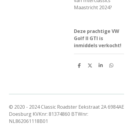
van Interclassics
Maastricht 2024?
Deze prachtige VW
Golf II GTI is
inmiddels verkocht!
D
D
S
D
e
e
h
e
l
e
a
l
e
l
r
e
n
e
n
© 2020 - 2024 Classic Roadster Eekstraat 2A 6984AE
Doesburg KVKnr: 81374860 BTWnr:
NL862061118B01